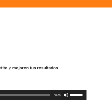
tito
y
mejoren tus resultados
.
Utiliza
00:00
las
teclas
de