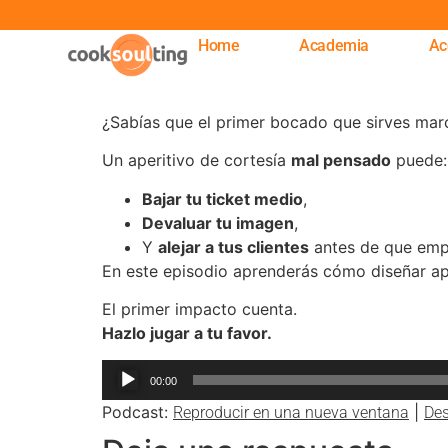
Home
Academia
Ac
¿Sabías que el primer bocado que sirves marc
Un aperitivo de cortesía
mal pensado
puede:
Bajar tu ticket medio
,
Devaluar tu imagen
,
Y
alejar a tus clientes
antes de que emp
En este episodio aprenderás cómo diseñar ap
El primer impacto cuenta.
Hazlo jugar a tu favor.
Reproductor
00:00
de
Podcast:
|
Reproducir en una nueva ventana
Des
audio